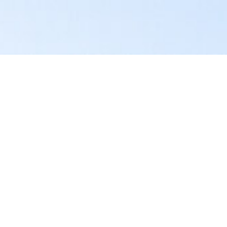
*
Consulta
*
¿Qué tipos de proyectos solares son relevantes para ti?
Utility (Servicios)
Comercial e Industrial
Residencial