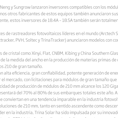
Si-Neng y Sungrow lanzaron inversores compatibles con los mód
nos otros fabricantes de estos equipos también anunciaron su
ente, estos inversores de 18.4A – 18.5A también serán totalme
es de rastreadores fotovoltaicos líderes en el mundo (Arctech S
acker, PVH, Soltec y TrinaTracker) anunciaron modelos con com
s de cristal como Xinyi, Flat, CNBM, Kibing y China Southern Gla
 de la medida del ancho en la producción de materias primas de 
os 210 de gran tamaño.
alta eficiencia, gran confiabilidad, potente generación de ener
 el mercado, con licitaciones para módulos de gran tamaño que
acidad de producción de módulos de 210 mm alcance los 120 Gigaw
resentará del 70% al 80% de sus embarques totales este año. A
e conviertan en una tendencia imparable en la industria fotovol
oluciones de 210 mm, tanto en sentido ascendente como descen
der en la industria, Trina Solar ha sido impulsada por su innovado