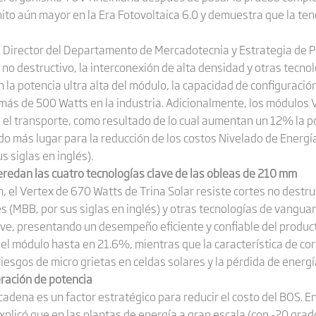
ito aún mayor en la Era Fotovoltaica 6.0 y demuestra que la te
 Director del Departamento de Mercadotecnia y Estrategia de Pro
no destructivo, la interconexión de alta densidad y otras tecnolo
la potencia ultra alta del módulo, la capacidad de configuració
 más de 500 Watts en la industria. Adicionalmente, los módulos
 el transporte, como resultado de lo cual aumentan un 12% la p
do más lugar para la reducción de los costos Nivelado de Energía 
s siglas en inglés).
redan las cuatro tecnologías clave de las obleas de 210 mm
, el Vertex de 670 Watts de Trina Solar resiste cortes no destru
s (MBB, por sus siglas en inglés) y otras tecnologías de vanguard
lave, presentando un desempeño eficiente y confiable del produc
del módulo hasta en 21.6%, mientras que la característica de cor
riesgos de micro grietas en celdas solares y la pérdida de energí
ración de potencia
cadena es un factor estratégico para reducir el costo del BOS. 
xplicó que en las plantas de energía a gran escala (con -20 grad