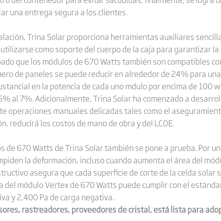
zar una entrega segura a los clientes.
ación, Trina Solar proporciona herramientas auxiliares sencilla
tilizarse como soporte del cuerpo de la caja para garantizar la
ado que los módulos de 670 Watts también son compatibles co
úmero de paneles se puede reducir en alrededor de 24% para una
stancial en la potencia de cada uno mdulo por encima de 100 wat
 5% al ​​7%. Adicionalmente, Trina Solar ha comenzado a desarro
e operaciones manuales delicadas tales como el aseguramiento d
ión, reducirá los costos de mano de obra y del LCOE.
s de 670 Watts de Trina Solar también se pone a prueba. Por un 
 impiden la deformación, incluso cuando aumenta el área del módu
estructivo asegura que cada superficie de corte de la celda solar 
a del módulo Vertex de 670 Watts puede cumplir con el estándar 
iva y 2,400 Pa de carga negativa.
rsores, rastreadores, proveedores de cristal, está lista para ad