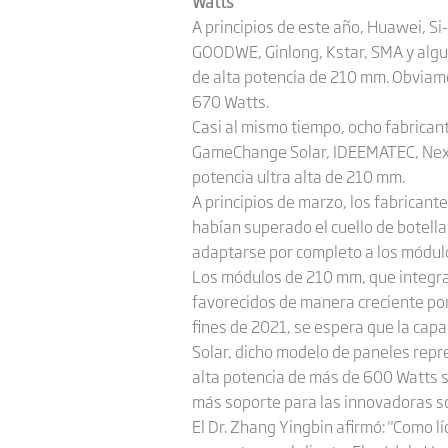
Watts
A principios de este año, Huawei, 
GOODWE, Ginlong, Kstar, SMA y algu
de alta potencia de 210 mm. Obviam
670 Watts.
Casi al mismo tiempo, ocho fabricant
GameChange Solar, IDEEMATEC, Nextr
potencia ultra alta de 210 mm.
A principios de marzo, los fabricante
habían superado el cuello de botella
adaptarse por completo a los módul
Los módulos de 210 mm, que integran 
favorecidos de manera creciente por
fines de 2021, se espera que la cap
Solar, dicho modelo de paneles rep
alta potencia de más de 600 Watts s
más soporte para las innovadoras s
El Dr. Zhang Yingbin afirmó: "Como lí