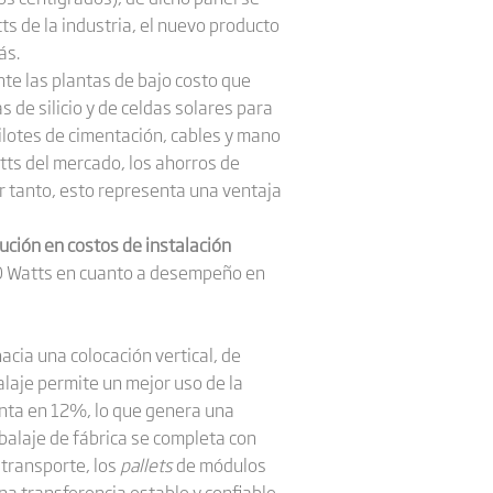
s de la industria, el nuevo producto
ás.
te las plantas de bajo costo que
 de silicio y de celdas solares para
pilotes de cimentación, cables y mano
tts del mercado, los ahorros de
 tanto, esto representa una ventaja
ución en costos de instalación
670 Watts en cuanto a desempeño en
cia una colocación vertical, de
alaje permite un mejor uso de la
enta en 12%, lo que genera una
mbalaje de fábrica se completa con
 transporte, los
pallets
de módulos
na transferencia estable y confiable