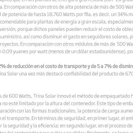
a. En comparación con otros de alta potencia de más de 500 Watt
 de potencia de hasta 18,760 Watts por fila, es decir, un 34% m
comendable para plantas de energía a gran escala, especialmen
versión, porque dichos paneles pueden reducir el costo de obleas
suministro, así como disminuir el gasto en seguidores solares, 
 proyectos. En comparación con otros módulos de más de 500 Wa
8-0.09 yuanes por watt (menos de un dólar estadounidense), por
2% de reducción en el costo de transporte y de 5 a 7% de dismin
rina Solar una vez más destacó confiabilidad del producto de 
ás de 600 Watts, Trina Solar innovó el método de empaquetado ha
no esté limitado por la altura del contenedor. Este tipo de emb
aración con las formas tradicionales, la potencia de carga aum
 el transporte. En términos de seguridad, en primer lugar, el e
la seguridad y la eficiencia; en segundo lugar, en el proceso de
ro del contenedor para evitar sacudidas; finalmente, se logra u