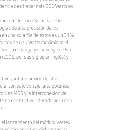
ndencia de ofrecer más 600 Watts es
ducto de Trina Solar, la serie
gías de alta precisión de los
n en una sola fila de éstos es un 34%
 Vertex de 670 Watts maximizan el
otencia de carga y disminuye de 5 a
(LCOE, por sus siglas en inglés) y
ctivos, interconexión de alta
ia, con bajo voltaje, alta potencia
to. Las MBB y la interconexión de
te no destructivo liderada por Trina
a.
En el lanzamiento del módulo Vertex
os centígrados), de dicho panel se