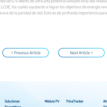
rtex de 670 Watts de ultra alta potencia lanzado esta vez revela
l LCOE, los cuales ayudarán a lograr los objetivos de energía ren
la era de la paridad de red. Esto es de profunda importancia para
< Previous Article
Next Article >
Soluciones
Módulo PV
TrinaTracker
Al
Energéticas
Tr