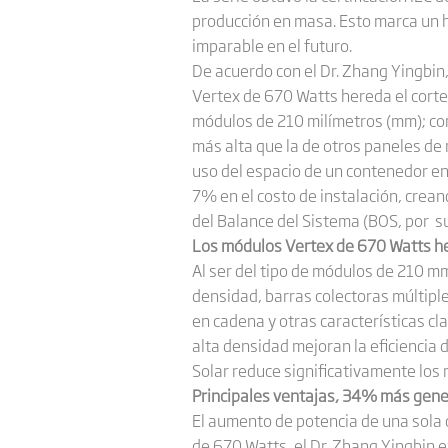
producción en masa. Esto marca un h
imparable en el futuro.
De acuerdo con el Dr. Zhang Yingbin,
Vertex de 670 Watts hereda el corte 
módulos de 210 milímetros (mm); con 
más alta que la de otros paneles de
uso del espacio de un contenedor en
7% en el costo de instalación, crean
del Balance del Sistema (BOS, por su
Los módulos Vertex de 670 Watts he
Al ser del tipo de módulos de 210 mm
densidad, barras colectoras múltiple
en cadena y otras características c
alta densidad mejoran la eficiencia 
Solar reduce significativamente los 
Principales ventajas, 34% más gene
El aumento de potencia de una sola 
de 670 Watts, el Dr. Zhang Yingbin e