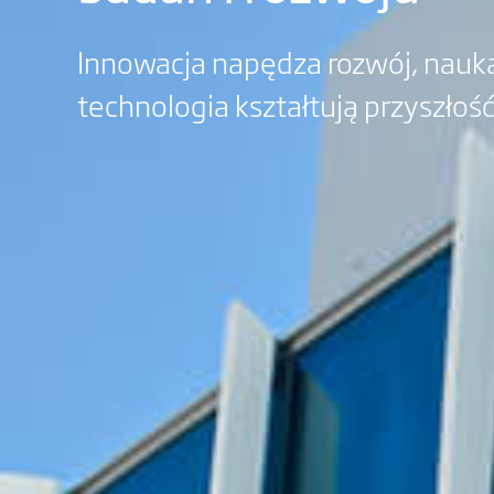
Innowacja napędza rozwój, nauka
technologia kształtują przyszłoś