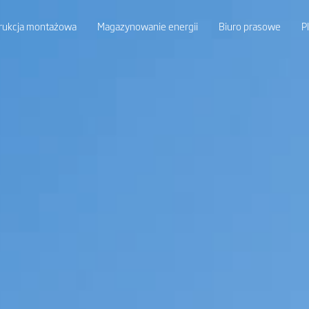
rukcja montażowa
Magazynowanie energii
Biuro prasowe
P