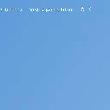
liki do pobrania
Serwis i wsparcie techniczne