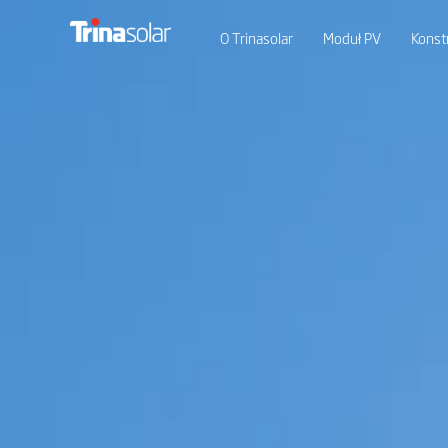
O Trinasolar
Moduł PV
Konst