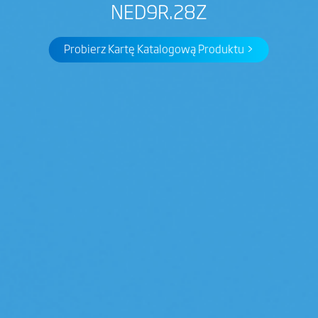
NED9R.28Z
Probierz Kartę Katalogową Produktu >