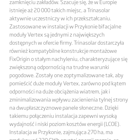
zamknięciu zakładów. Szacuje się, że w Europie
istnieje aż 20 000 takich miejsc, a Trinasolar
aktywnie uczestniczy w ich przekształcaniu.
Zastosowane w instalacji w Przykonie bifacjalne
moduły Vertex są jednymi z największych
dostępnych w ofercie firmy. Trinasolar dostarczyła
również kompatybilne konstrukcje montażowe
FixOrigin o stałym nachyleniu, charakteryzujące się
zwiększoną odpornością na trudne warunki
pogodowe. Zostały one zoptymalizowane tak, aby
pomieścić duże moduły Vertex, zarówno pod kątem
odporności na duże obciążenia wiatrem, jak i
zminimalizowania wpływu zacienienia tylnej strony
na dwupłaszczyznowe panele słoneczne. Dzięki
takiemu połączeniu instalacja zapewni wysoką
wydajność i niski poziom kosztów energii (LCOE).
Instalacja w Przykonie, zajmująca 270 ha, ma
produkować 220 GWh czystej energii rocznie, co