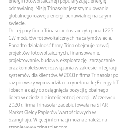
energii fotowoltaicznej i popularyzując energię
odnawialną. Misją Trinasolar jest stymulowanie
globalnego rozwoju energii odnawialnej na całym
świecie.
Do tej pory firma Trinasolar dostarczyła ponad 225
GW modułów fotowoltaicznych na całym świecie.
Ponadto działalność firmy Trina obejmuje rozwój
projektów fotowoltaicznych, finansowanie,
projektowanie, budowę, eksploatację i zarządzanie
oraz kompleksowe rozwiązania w zakresie integracji
systemów dla klientów. W 2018 r. firma Trinasolar po
raz pierwszy wprowadziła na rynek markę Energy IoT
i obecnie dąży do osiągnięcia pozycji globalnego
lidera w dziedzinie inteligentnej energii. W czerwcu
2020 r. firma Trinasolar zadebiutowała na STAR
Market Giełdy Papierów Wartościowych w
Szanghaju. Więcej informacji można znaleźć na
stronie
www.trinasolar.com
.