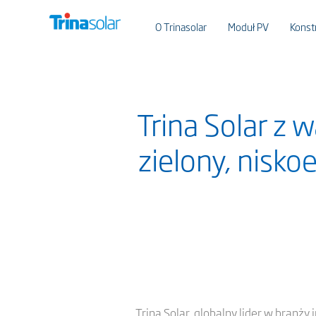
O Trinasolar
Moduł PV
Konst
Trina Solar z
zielony, nisk
Trina Solar, globalny lider w branży