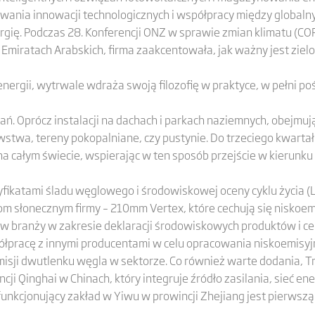
wania innowacji technologicznych i współpracy między globaln
gię. Podczas 28. Konferencji ONZ w sprawie zmian klimatu (COP
Emiratach Arabskich, firma zaakcentowała, jak ważny jest ziel
 energii, wytrwale wdraża swoją filozofię w praktyce, w pełni po
ań. Oprócz instalacji na dachach i parkach naziemnych, obejmuj
twa, tereny pokopalniane, czy pustynie. Do trzeciego kwartału
a całym świecie, wspierając w ten sposób przejście w kierun
tyfikatami śladu węglowego i środowiskowej oceny cyklu życia (
 słonecznym firmy – 210mm Vertex, które cechują się niskoemi
r w branży w zakresie deklaracji środowiskowych produktów i ce
ółpracę z innymi producentami w celu opracowania niskoemisy
misji dwutlenku węgla w sektorze. Co również warte dodania, T
i Qinghai w Chinach, który integruje źródło zasilania, sieć ene
funkcjonujący zakład w Yiwu w prowincji Zhejiang jest pierwszą
.