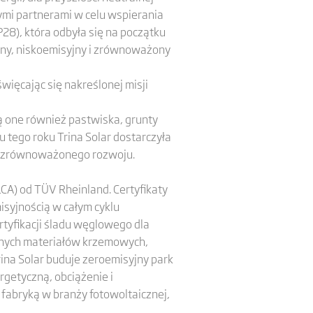
ymi partnerami w celu wspierania
28), która odbyła się na początku
ony, niskoemisyjny i zrównoważony
święcając się nakreślonej misji
ą one również pastwiska, grunty
 tego roku Trina Solar dostarczyła
ku zrównoważonego rozwoju.
LCA) od TÜV Rheinland. Certyfikaty
syjnością w całym cyklu
rtyfikacji śladu węglowego dla
jnych materiałów krzemowych,
rina Solar buduje zeroemisyjny park
rgetyczną, obciążenie i
 fabryką w branży fotowoltaicznej,