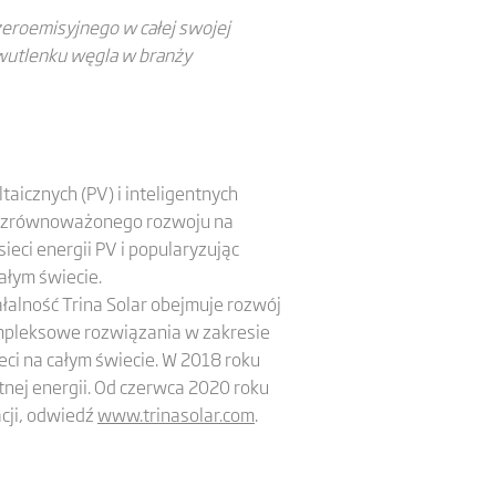
zeroemisyjnego w całej swojej
 dwutlenku węgla w branży
aicznych (PV) i inteligentnych
nia zrównoważonego rozwoju na
ieci energii PV i popularyzując
całym świecie.
łalność Trina Solar obejmuje rozwój
ompleksowe rozwiązania w zakresie
eci na całym świecie. W 2018 roku
tnej energii. Od czerwca 2020 roku
acji, odwiedź
www.trinasolar.com
.