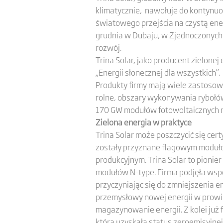
klimatycznie, nawołuje do kontynuo
światowego przejścia na czystą ener
grudnia w Dubaju, w Zjednoczonych 
rozwój.
Trina Solar, jako producent zielonej
„Energii słonecznej dla wszystkich”.
Produkty firmy mają wiele zastosow
rolne, obszary wykonywania rybołóws
170 GW modułów fotowoltaicznych n
Zielona energia w praktyce
Trina Solar może poszczycić się cer
zostały przyznane flagowym modułom
produkcyjnym. Trina Solar to pionie
modułów N-type. Firma podjęła wsp
przyczyniając się do zmniejszenia e
przemysłowy nowej energii w prowincj
magazynowanie energii. Z kolei już 
która uzyskała status zeroemisyjnej