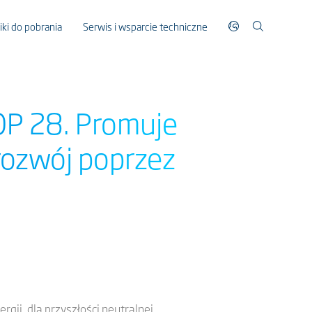
liki do pobrania
Serwis i wsparcie techniczne
OP 28. Promuje
rozwój poprzez
gii, dla przyszłości neutralnej