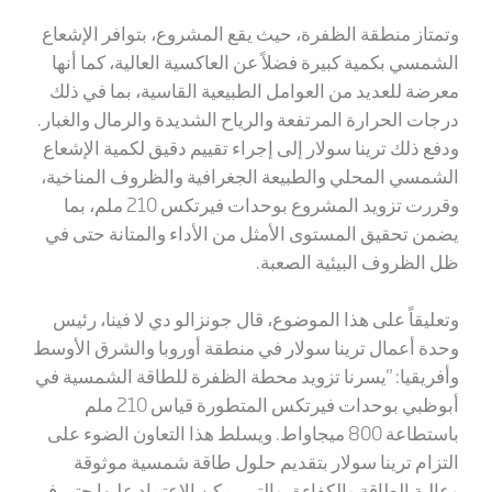
وتمتاز منطقة الظفرة، حيث يقع المشروع، بتوافر الإشعاع
الشمسي بكمية كبيرة فضلاً عن العاكسية العالية، كما أنها
معرضة للعديد من العوامل الطبيعية القاسية، بما في ذلك
درجات الحرارة المرتفعة والرياح الشديدة والرمال والغبار.
ودفع ذلك ترينا سولار إلى إجراء تقييم دقيق لكمية الإشعاع
الشمسي المحلي والطبيعة الجغرافية والظروف المناخية،
وقررت تزويد المشروع بوحدات فيرتكس 210 ملم، بما
يضمن تحقيق المستوى الأمثل من الأداء والمتانة حتى في
ظل الظروف البيئية الصعبة.
وتعليقاً على هذا الموضوع، قال جونزالو دي لا فينا، رئيس
وحدة أعمال ترينا سولار في منطقة أوروبا والشرق الأوسط
وأفريقيا: "يسرنا تزويد محطة الظفرة للطاقة الشمسية في
أبوظبي بوحدات فيرتكس المتطورة قياس 210 ملم
باستطاعة 800 ميجاواط. ويسلط هذا التعاون الضوء على
التزام ترينا سولار بتقديم حلول طاقة شمسية موثوقة
وعالية الطاقة والكفاءة، والتي يمكن الاعتماد عليها حتى في