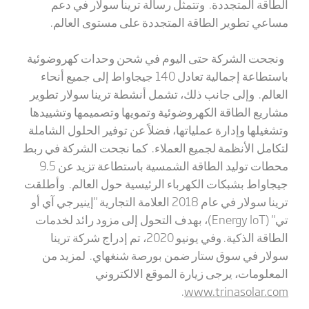
الطاقة المتجددة. وتتمثل رسالة ترينا سولار في دعم
مساعي تطوير الطاقة المتجددة على مستوى العالم.
ونجحت الشركة حتى اليوم في شحن وحدات كهروضوئية
باستطاعة إجمالية تعادل 140 جيجاواط إلى جميع أنحاء
العالم. وإلى جانب ذلك، تشمل أنشطة ترينا سولار تطوير
مشاريع الطاقة الكهروضوئية وتمويها وتصميمها وتشييدها
وتشغيلها وإدارة عملياتها، فضلاً عن توفير الحلول الشاملة
لتكامل الأنظمة لجميع العملاء. كما نجحت الشركة في ربط
محطات توليد الطاقة الشمسية باستطاعة تزيد عن 9.5
جيجاواط بشبكات الكهرباء الرئيسية حول العالم. وأطلقت
ترينا سولار في عام 2018 العلامة التجارية "إينيرجي آي أو
تي" (
Energy IoT
)، بهدف التحول إلى مزود رائد لخدمات
الطاقة الذكية. وفي يونيو 2020، تم إدراج شركة ترينا
سولار في سوق ستار ضمن بورصة شنغهاي. لمزيد من
المعلومات، يرجى زيارة الموقع الالكتروني
.
www.trinasolar.com