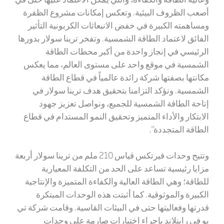
أصعب الظروف البيئية. وتعكس إمكانات مشروع الظفرة
ومساهمته الكبيرة في خفض الانبعاثات الكربونية التأثير
الفائق لاعتماد الطاقة الشمسية. وتفخر ترينا سولار بدورها
الرئيسي في إنجاز واحدة من أكبر محطات الطاقة
الشمسية في موقع واحد على مستوى العالم، مما يعكس
مكانتها بصفتها شركة رائدة عالمياً في قطاع الطاقة
الشمسية. ونؤكد التزامنا بتحقيق هدف ترينا سولار في
إتاحة الطاقة الشمسية للجميع، ونواصل تعزيز جهود
الابتكار والأداء المتميز وتحقيق النمو المستدام في قطاع
الطاقة المتجددة".
وتتيح وحدات فيرتكس قياس 210 ملم من ترينا سولار أربعة
مزايا رئيسية تساعد على الحد من التكلفة المعيارية
للطاقة؛ وهي الطاقة العالية والكفاءة المتميزة والإنتاجية
الكبيرة والموثوقية. كما أثبتت هذه الوحدات المبتكرة
قدرتها وفعاليتها حتى في البيئات القاسية. وقامت شركة تي
يو في راينلاند بإجراء اختبارات صارمة على وحدات