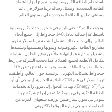
باستخدام الطاقة الكهروضوئية، والترويج لمزايا اعتماد
الطاقة المتجددة. وتتمثل رسالة ترينا سولار في دعم
مساعي تطوير الطاقة المتجددة على مستوى العالم.
ونجحت الشركة حتى اليوم في شحن وحدات كهروضوئية
باستطاعة إجمالية تعادل 140 جيجاواط إلى جميع أنحاء
العالم. وإلى جانب ذلك، تشمل أنشطة ترينا سولار تطوير
مشاريع الطاقة الكهروضوئية وتمويها وتصميمها وتشييدها
وتشغيلها وإدارة عملياتها، فضلاً عن توفير الحلول الشاملة
لتكامل الأنظمة لجميع العملاء. كما نجحت الشركة في ربط
محطات توليد الطاقة الشمسية باستطاعة تزيد عن 9.5
جيجاواط بشبكات الكهرباء الرئيسية حول العالم. وأطلقت
ترينا سولار في عام 2018 العلامة التجارية "إينيرجي آي أو
تي" (
Energy IoT
)، بهدف التحول إلى مزود رائد لخدمات
الطاقة الذكية. وفي يونيو 2020، تم إدراج شركة ترينا
سولار في سوق ستار ضمن بورصة شنغهاي. لمزيد من
المعلومات، يرجى زيارة الموقع الالكتروني
.
www.trinasolar.com