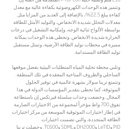
وتتميز هذه الوحدات الكهروضوئية بكفاءة عالية مع معدل
كفاءة يبلغ 22.5%، بالإضافة إلى العديد من المزايا مثل
معدلات التحلل شديدة الانخفاض، والتوليد الأمثل للطاقة
بواسطة الألواح ثنائية الوجه، وإمكانية التشغيل في درجات
الحرارة شديدة الانخفاض. وتحظى هذه الوحدات بمكانة
مميزة في محطات توليد الطاقة الأرضية، وتمثل مستقبل
توليد الطاقة المستدامة.
وتلبي محطة تحلية المياه المتطلبات البيئية بفضل موقعها
الساحلي والظروف المناخية المعقدة في تلك المنطقة.
وتتمتع ترينا سولار بشهرة عالمية في توفير الحلول
الموثوقة، كما تحظى بتقدير المؤسسات الدولة في هذا
المجال. وخضعت وحدات سلسلة فيرتكس إن باستطاعة
تفوق 700 واط مؤخراً لمجموعة من الاختبارات الصارمة
في إطار اختبارات الموثوقية الموسعة من مركز اختبارات
الطاقة المتجددة، والتي تضمنت اختبارات
PID
و
LeTID
و
DH2000
و
SDML
و
TC600
. وحصلت ترينا