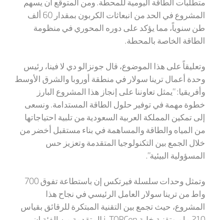
متطلبات الطاقة اليومية للمحطة. ومن المتوقع أن يسهم
المشروع في الحد من انبعاثات الكربون بمقدار 60 ألف
طن سنوياً، مما يؤكد على دوره المحوري في منظومة
الطاقة الخاصة بالمحطة.
وتعليقاً على هذا الموضوع، قال جونزالو دي لا فينا، رئيس
وحدة أعمال ترينا سولار في منطقة أوروبا والشرق الأوسط
وأفريقيا: "يمثل تعاوننا على إنجاز هذا المشروع البارز
خطوة مهمة في توفير حلول الطاقة المستدامة. ونسعى
إلى تمكين المملكة العربية السعودية من تلبية احتياجاتها
من المياه والطاقة والمساهمة في بناء مستقبل أخضر من
خلال الجمع بين التكنولوجيا المتقدمة وتعزيز حس
المسؤولية البيئية".
وتمثل وحدات سلسلة فيرتكس إن باستطاعة تفوق 700
واط من ترينا سولار العامل الرئيسي في نجاح هذا
المشروع، حيث تجمع بين التقنية المبتكرة للرقائق بقياس
210 ملم وتقنية خلية
i-TOPCon
المتقدمة من الفئة إن.