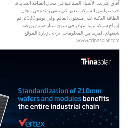
آفاق إنترنت الأشياء الصناعية في مجال الطاقة الجديدة،
حيث تواصل الشركة سعيها كي تبقى رائدة في مجال
الطاقة الذكية على مستوى العالم. وفي يونيو 2020، تم
إدراج شركة ترينا سولار في سوق ستار ضمن بورصة
شنغهاي. لمزيد من المعلومات، يرجى زيارة الموقع
www.trinasolar.com