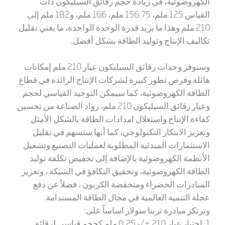
الكهروضوئية، في زيادة حجم رقائق السيليكون ذات
القياس 125 ملم، 156.75 ملم، 166 ملم، و182 ملم إلى
210 ملم وهذا ما يزيد قدرة الوحدة الواحدة، ما يعني تقليل
تكاليف الإنتاج وتوليد الطاقة بشكل أفضل.
وستوفر وحدات رقائق السيليكون عيار 210 ملم إمكانات
هائلة وفرص تطور كبيرة لشركات الإنتاج الرائدة في قطاع
الطاقة الكهروضوئية، كما سيمكن التوحيد القياسي لحجم
وعيار رقائق السيليكون 210 ملم، رواد الصناعة من تحسين
كفاءة الإنتاج واستغلال امدادات الطاقة بالشكل الأمثل
وتعزيز الابتكار التكنولوجي، كما أنها ستسهم في تقليل
الاستثمارات المبدئية المطلوبة لعمليات التصنيع وتشغيل
الأنظمة الكهروضوئية بالإضافة إلى تخفيض تكلفة توليد
الطاقة الكهروضوئية، وتحقيق التكافؤ في الشبكة ، وتعزيز
المبادرات الخضراء ومنخفضة الكربون ، فضلاً عن دفع
عجلة التنمية العالمية في مجال الطاقة المستدامة.
وترتكز مبادرة ترينا سولار اساساً على:
1. اختيار عيار 210 +/- 0.25 ملم كحجم قياسي لرقائق