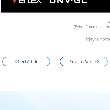
:
)
Fekra Communicati
lojayne.moh
Next Article >
< Previous Article