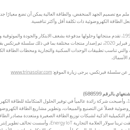
أخيراً، فإن سلسلة فيرتكس بقياس 210 ملم مع تصميم الجهد المنخفض، والطاقة العالية يمكن أن تضع م
جعل الطاقة الكهروضوئية ذات تكلفة أقل وأكثر تنافسية.
وتظل ترينا سولار منذ تأسيسها في عام 1997، تقدم منتجاتها وحلولها مدفوعة بشغف الابتكار والجودة
واط، و600 واط وغيرها، والتي تناسب تطبيقات الوحدات السكنية والتجارية ومحطات الطاق
 الأسماك.
ير عن سلسلة فيرتكس، يرجى زيارة الموقع:
www.trinasolar.com
ي بالرقم 688599)
تأسست شركة ترينا سولار في العام 1997، وأصبحت شركة رائدة عالمياً في توفير الحلول المتكامل
وضوئية فضلاً عن التصنيع والمبيعات، وتطوير مشاريع الطاقة الكهروضوئ
م التكميلية الذكية لشبكات توزيع الطاقة الصغيرة ومتعددة مصادر الط
Energy IoT
، وأسست تحالف تطوير إنترن
اث في الصين وحول العالم، كما أسست مركز الابتكار في إنترنت الأشياء