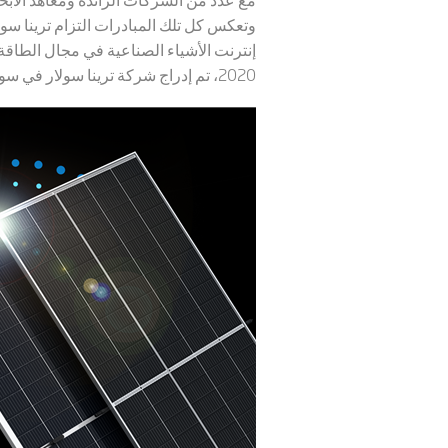
وتعكس كل تلك المبادرات التزام ترينا سول
إنترنت الأشياء الصناعية في مجال الطاقة
2020، تم إدراج شركة ترينا سولار في سوق ستار ضمن بورصة شنغهاي. لمزيد من المعلومات، يرجى زيارة الموقع