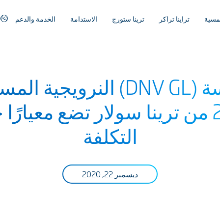
مسية
تراينا تراكر
ترينا ستورج
الاستدامة
الخدمة والدعم
وفقاً لـمؤسسة (DNV GL) النر
فيرتكس 210 من ترينا سولار تضع معيا
التكلفة
ديسمبر 22, 2020