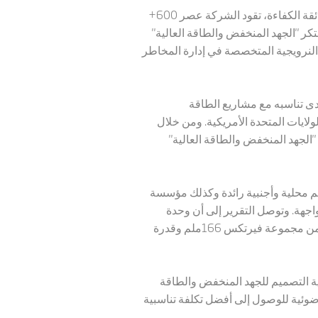
تفوقت ترينا سولار مرة أخرى من خلال أبحاثها وتطويرها للوحدات فائقة الكفاءة، تقود الشركة عصر 600+
تكر "الجهد المنخفض والطاقة العالية"
النرويجية المتخصصة في إدارة المخاطر
مدى تناسبه مع مشاريع الطاقة
لايات المتحدة الأمريكية. ومن خلال
لجهد المنخفض والطاقة العالية"
يم محلية وأجنبية رائدة وكذلك مؤسسة
ة فيرتكس 210 ملم ثنائية الزجاج وثنائية الواجهة. وتوصل التقرير إلى أن وحدة
فيرتكس 545 واط ثنائية الزجاج وثنائية الواجهة تمتاز بأفضل تكلفة تناسبية للطاقة وتتفوق على الوحدات التقليدية من مجموعة فيرتكس 166ملم وقدرة
الكهروضوئي بقدرة 600 واط + إلى جانب توفير تقنية التصميم للجهد المنخفض والطاقة
وضوئية للوصول إلى أفضل تكلفة تناسبية