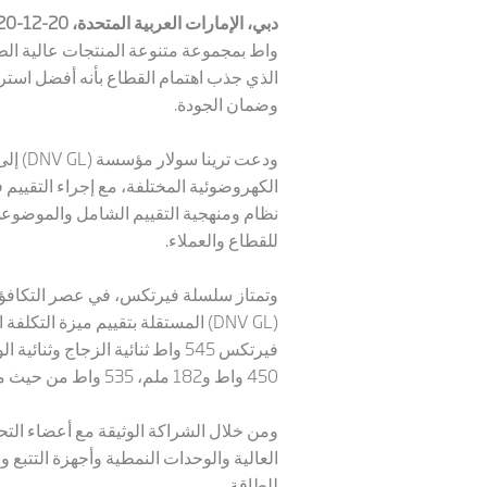
دبي، الإمارات العربية المتحدة، 20-12-2020:
واط بمجموعة متنوعة المنتجات عالية الطاق
الذي جذب اهتمام القطاع بأنه أفضل استر
وضمان الجودة.
ودعت ترينا سولار مؤسسة (
DNV GL
) إل
الكهروضوئية المختلفة، مع إجراء التقييم
نظام ومنهجية التقييم الشامل والموضوع
للقطاع والعملاء.
وتمتاز سلسلة فيرتكس، في عصر التكافؤ ا
DNV GL
(
450 واط و182 ملم، 535 واط من حيث ميزان النظام.
العالية والوحدات النمطية وأجهزة التتبع
للطاقة.