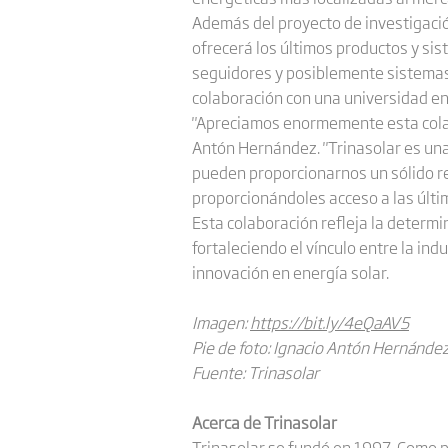
Además del proyecto de investigació
ofrecerá los últimos productos y sis
seguidores y posiblemente sistemas 
colaboración con una universidad en 
"Apreciamos enormemente esta colabo
Antón Hernández. "Trinasolar es un
pueden proporcionarnos un sólido re
proporcionándoles acceso a las últi
Esta colaboración refleja la determin
fortaleciendo el vínculo entre la in
innovación en energía solar.
Imagen:
https://bit.ly/4eQaAV5
Pie de foto: Ignacio Antón Hernández,
Fuente: Trinasolar
Acerca de Trinasolar
Trinasolar se fundó en 1997. Como p