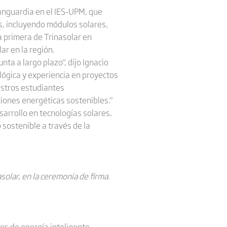
anguardia en el IES-UPM, que
s, incluyendo módulos solares,
a primera de Trinasolar en
ar en la región.
a a largo plazo", dijo Ignacio
ógica y experiencia en proyectos
estros estudiantes
ciones energéticas sostenibles."
esarrollo en tecnologías solares,
 sostenible a través de la
solar, en la ceremonia de firma.
es de energía inteligente,