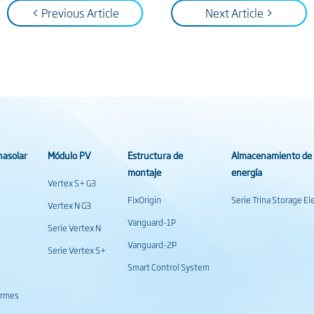
< Previous Article
Next Article >
nasolar
Módulo PV
Estructura de
Almacenamiento de
montaje
energía
Vertex S+ G3
FixOrigin
Serie Trina Storage E
Vertex N G3
Vanguard-1P
Serie Vertex N
Vanguard-2P
Serie Vertex S+
Smart Control System
formes