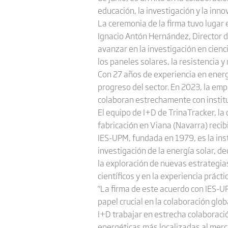
educación, la investigación y la inno
La ceremonia de la firma tuvo lugar 
Ignacio Antón Hernández, Director d
avanzar en la investigación en cienc
los paneles solares, la resistencia y
Con 27 años de experiencia en energí
progreso del sector. En 2023, la em
colaboran estrechamente con institu
El equipo de I+D de TrinaTracker, la
fabricación en Viana (Navarra) recib
IES-UPM, fundada en 1979, es la inst
investigación de la energía solar, d
la exploración de nuevas estrategias
científicos y en la experiencia práctic
"La firma de este acuerdo con IES-U
papel crucial en la colaboración glo
I+D trabajar en estrecha colaboraci
energéticas más localizadas al mer