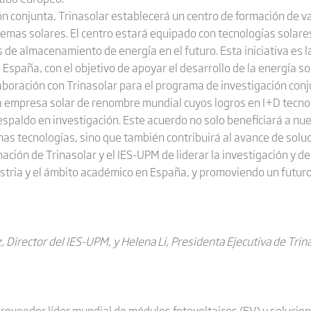
n conjunta, Trinasolar establecerá un centro de formación de v
temas solares. El centro estará equipado con tecnologías solare
de almacenamiento de energía en el futuro. Esta iniciativa es l
España, con el objetivo de apoyar el desarrollo de la energía sol
ración con Trinasolar para el programa de investigación conjunt
a empresa solar de renombre mundial cuyos logros en I+D tecnol
spaldo en investigación. Este acuerdo no solo beneficiará a nu
mas tecnologías, sino que también contribuirá al avance de solu
ación de Trinasolar y el IES-UPM de liderar la investigación y d
dustria y el ámbito académico en España, y promoviendo un futuro
 Director del IES-UPM, y Helena Li, Presidenta Ejecutiva de Trina
roveedor líder mundial de módulos fotovoltaicos (FV) y solucion