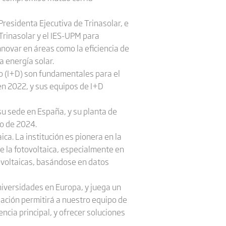
Presidenta Ejecutiva de Trinasolar, e
Trinasolar y el IES-UPM para
nnovar en áreas como la eficiencia de
a energía solar.
lo (I+D) son fundamentales para el
en 2022, y sus equipos de I+D
 su sede en España, y su planta de
io de 2024.
ca. La institución es pionera en la
de la fotovoltaica, especialmente en
tovoltaicas, basándose en datos
niversidades en Europa, y juega un
ciación permitirá a nuestro equipo de
cia principal, y ofrecer soluciones