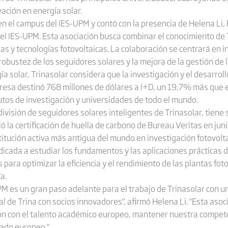
vación en energía solar.
en el campus del IES-UPM y contó con la presencia de Helena Li, 
el IES-UPM. Esta asociación busca combinar el conocimiento de 
ias y tecnologías fotovoltaicas. La colaboración se centrará en i
 robustez de los seguidores solares y la mejora de la gestión de l
a solar, Trinasolar considera que la investigación y el desarrol
presa destinó 768 millones de dólares a I+D, un 19,7% más que 
tos de investigación y universidades de todo el mundo.
 división de seguidores solares inteligentes de Trinasolar, tiene
ió la certificación de huella de carbono de Bureau Veritas en jun
itución activa más antigua del mundo en investigación fotovoltai
edicada a estudiar los fundamentos y las aplicaciones prácticas 
 para optimizar la eficiencia y el rendimiento de las plantas fo
a.
PM es un gran paso adelante para el trabajo de Trinasolar con u
bal de Trina con socios innovadores", afirmó Helena Li. "Esta aso
ón con el talento académico europeo, mantener nuestra competen
cado europeo."