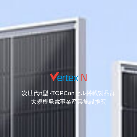
次世代n型i-TOPConセル搭載製品群
大規模発電事業産業施設推奨