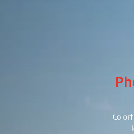
Ph
Colorf