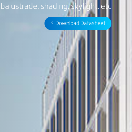
balustrade, shading, skylight, etc.
Download Datasheet >