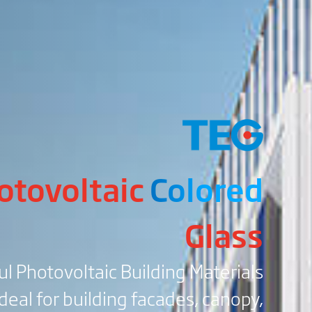
otovoltaic
Colored
Glass
ul Photovoltaic Building Materials
Ideal for building facades, canopy,