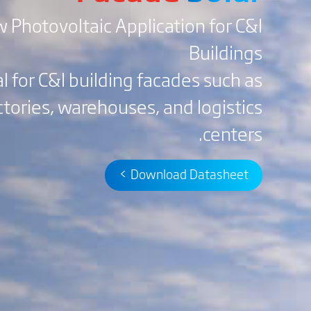
 Photovoltaic Application for C&I
Buildings
al for C&I building facades such as
ctories, warehouses, and logistics
centers.
Download Datasheet >