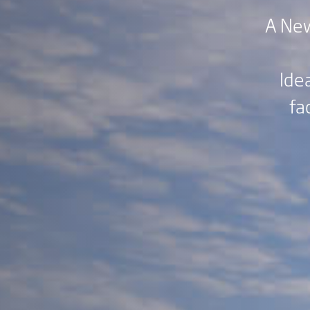
A New
Ide
fa